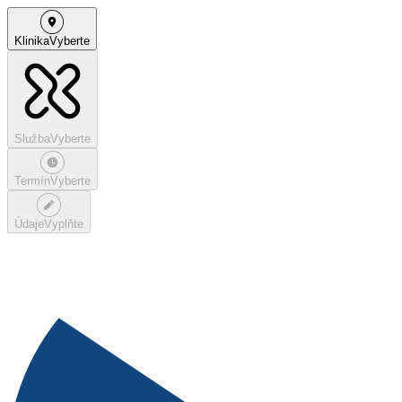
Klinika
Vyberte
Služba
Vyberte
Termín
Vyberte
Údaje
Vyplňte